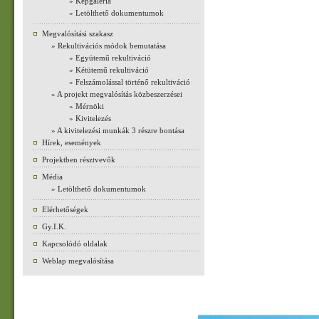
» Képgaléria
» Letölthető dokumentumok
Megvalósítási szakasz
» Rekultivációs módok bemutatása
» Együtemű rekultiváció
» Kétütemű rekultiváció
» Felszámolással történő rekultiváció
» A projekt megvalósítás közbeszerzései
» Mérnöki
» Kivitelezés
» A kivitelezési munkák 3 részre bontása
Hírek, események
Projektben résztvevők
Média
» Letölthető dokumentumok
Elérhetőségek
Gy.I.K.
Kapcsolódó oldalak
Weblap megvalósítása