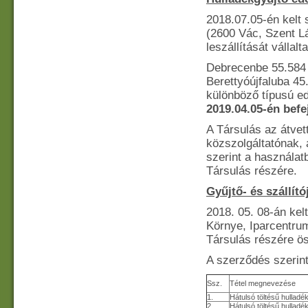
2018.07.05-én kelt 
(2600 Vác, Szent Lá
leszállítását válla
Debrecenbe 55.584 
Berettyóújfaluba 4
különböző típusú ed
2019.04.05-én befej
A Társulás az átvet
közszolgáltatónak, 
szerint a használat
Társulás részére.
Gyűjtő- és szállít
2018. 05. 08-án kel
Környe, Iparcentrum 
Társulás részére ö
A szerződés szerint
Ssz.
Tétel megnevezése
1.
Hátulsó töltésű hulladé
2.
Hátulsó töltésű hulladé