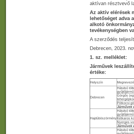
aktívan résztvevő 
Az aktív elérések 
lehetőséget adva 
alkotó önkormányz
tevékenységben val
A szerződés teljesí
Debrecen, 2023. no
1. sz. melléklet:
Járművek leszállíto
értéke:
Helyszín
Megnevezé
Hátulsó töl
gyűjtőjármű
Görgős (eg
Debrecen
tehergépkoc
Pótkocsi gö
Járművek 
Hátulsó töl
gyűjtőjármű
Hajdúböszörmény
Kétkaros k
Nyerges vo
Járművek 
Hátulsó töl
gyűjtőjármű