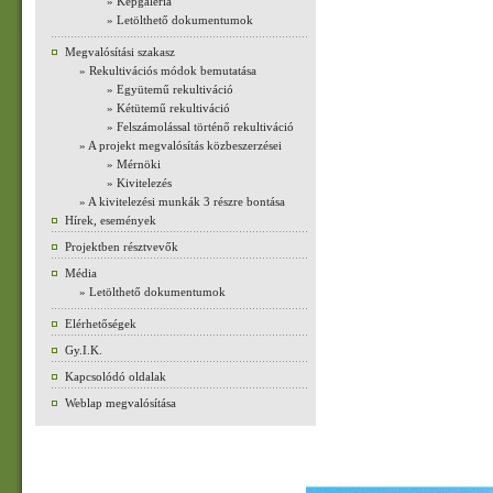
» Képgaléria
» Letölthető dokumentumok
Megvalósítási szakasz
» Rekultivációs módok bemutatása
» Együtemű rekultiváció
» Kétütemű rekultiváció
» Felszámolással történő rekultiváció
» A projekt megvalósítás közbeszerzései
» Mérnöki
» Kivitelezés
» A kivitelezési munkák 3 részre bontása
Hírek, események
Projektben résztvevők
Média
» Letölthető dokumentumok
Elérhetőségek
Gy.I.K.
Kapcsolódó oldalak
Weblap megvalósítása