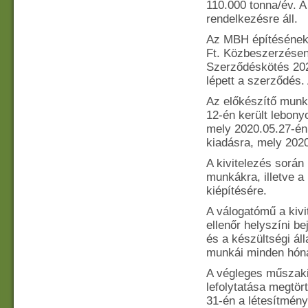
110.000 tonna/év. A
rendelkezésre áll.
Az MBH építésének t
Ft. Közbeszerzésen
Szerződéskötés 202
lépett a szerződés.
Az előkészítő munká
12-én került lebony
mely 2020.05.27-én 
kiadásra, mely 2020
A kivitelezés során
munkákra, illetve a 
kiépítésére.
A válogatómű a kivi
ellenőr helyszíni b
és a készültségi ál
munkái minden hón
A végleges műszak
lefolytatása megtör
31-én a létesítmény