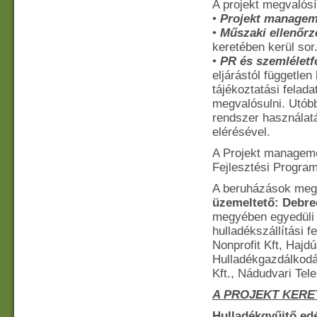
A projekt megvalós
•
Projekt managem
•
Műszaki ellenőrz
keretében kerül sor
•
PR és szemlélet
eljárástól függetle
tájékoztatási felad
megvalósulni. Utóbb
rendszer használatá
elérésével.
A Projekt manageme
Fejlesztési Progra
A beruházások megva
üzemeltető: Debre
megyében egyedüli m
hulladékszállítási 
Nonprofit Kft, Hajdú
Hulladékgazdálkodás
Kft., Nádudvari Tel
A PROJEKT KERE
Hulladékgyűjtő ed