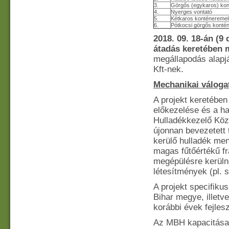
3.
Görgős (egykaros) kon
4.
Nyerges vontató
5.
Kétkaros konténeremel
6.
Pótkocsi görgős kontén
2018. 09. 18-án (9 
átadás keretében m
megállapodás alapj
Kft-nek.
Mechanikai váloga
A projekt keretében
előkezelése és a h
Hulladékkezelő Köz
újonnan bevezetett 
kerülő hulladék men
magas fűtőértékű fr
megépülésre kerüln
létesítmények (pl. s
A projekt specifiku
Bihar megye, illetve
korábbi évek fejles
Az MBH kapacitása 