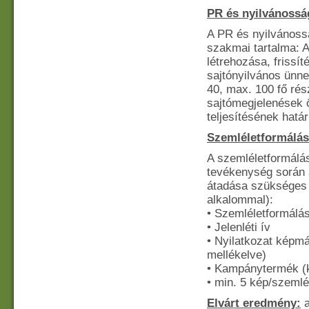
PR és nyilvánossá
A PR és nyilvánossá
szakmai tartalma: A
létrehozása, frissí
sajtónyilvános ünne
40, max. 100 fő rés
sajtómegjelenések 
teljesítésének határ
Szemléletformálás
A szemléletformálás
tevékenység során 
átadása szükséges 
alkalommal):
• Szemléletformálá
• Jelenléti ív
• Nyilatkozat képmás
mellékelve)
• Kampánytermék (ké
• min. 5 kép/szemlé
Elvárt eredmény:
a