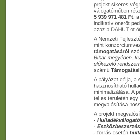
projekt sikeres vé
válogatóműben rész
5 939 971 481 Ft
, 
indikatív önerőt ped
azaz a DAHUT-ot öne
A Nemzeti Fejleszté
mint konzorciumve
támogatásáról
szó
Bihar megyében, külö
előkezelő rendszer
számú
Támogatási 
A pályázat célja, a
hasznosítható hulla
minimalizálása. A p
teljes területén eg
megvalósítása hossz
A projekt megvalós
-
Hulladékválogató
-
Eszközbeszerzés
- forrás esetén
hul