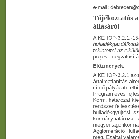
e-mail: debrecen@
Tájékoztatás 
állásáról
A KEHOP-3.2.1.-15-
hulladékgazdálkodá
tekintettel az elkül
projekt megvalósítás
Előzmények:
A KEHOP-3.2.1 azon
ártalmatlanítás alr
című pályázati felh
Program éves fejles
Korm. határozat kie
rendszer fejlesztés
hulladékgyűjtési, sz
kormányhatározat k
megyei tagönkormán
Agglomeráció Hulla
meg. Ezáltal valam