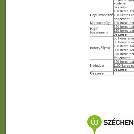
konténer
összesen:
120 literes s
Hajdúszoboszló
1100 literes 
összesen:
Monostorpályi
120 literes s
120 literes s
Hajdú-
120 literes s
böszörmény
összesen:
60 literes edé
80 literes edé
120 literes s
Berettyóújfalu
300 literes k
240 literes s
összesen:
120 literes s
Nádudvar
1100 literes 
összesen:
Összesen: