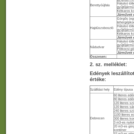
Hátulsó töl
Berettyóújfalu
gyűjtőjármű
Kétkaros k
Járművek 
Görgős (eg
tehergépkoc
Hátulsó töl
Hajdúszoboszló
gyűjtőjármű
Kétkaros k
Járművek 
Hátulsó töl
gyűjtőjármű
Nádudvar
Pótkocsi gö
Járművek 
Összesen:
2. sz. melléklet:
Edények leszállítot
értéke:
Szállítási hely
Edény típusa
60 literes edé
80 literes edé
120 literes s
120 literes s
240 literes s
1100 literes 
Debrecen
300 literes k
3 m3-es nyito
20 m3-es görgő
konténer
32 m3-es görgő